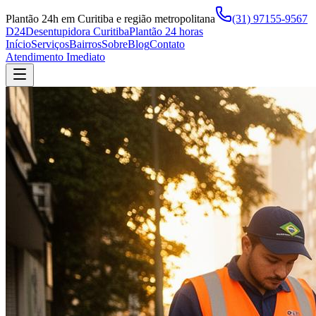
Plantão 24h em Curitiba e região metropolitana
(31) 97155-9567
D24
Desentupidora Curitiba
Plantão 24 horas
Início
Serviços
Bairros
Sobre
Blog
Contato
Atendimento Imediato