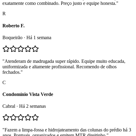
exatamente como combinado. Preço justo e equipe honesta.
"
R
Roberto F.
Boqueirão
·
Há 1 semana
"
Atenderam de madrugada super rápido. Equipe muito educada,
uniformizada e altamente profissional. Recomendo de olhos
fechados.
"
C
Condomínio Vista Verde
Cabral
·
Há 2 semanas
"
Fazem a limpa-fossa e hidrojateamento das colunas do prédio há 3
anos. Pontuais, organizados e emitem MTR direitinho.
"