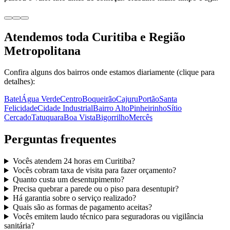
Atendemos toda Curitiba e Região
Metropolitana
Confira alguns dos bairros onde estamos diariamente (clique para
detalhes):
Batel
Água Verde
Centro
Boqueirão
Cajuru
Portão
Santa
Felicidade
Cidade Industrial
Bairro Alto
Pinheirinho
Sítio
Cercado
Tatuquara
Boa Vista
Bigorrilho
Mercês
Perguntas frequentes
Vocês atendem 24 horas em Curitiba?
Vocês cobram taxa de visita para fazer orçamento?
Quanto custa um desentupimento?
Precisa quebrar a parede ou o piso para desentupir?
Há garantia sobre o serviço realizado?
Quais são as formas de pagamento aceitas?
Vocês emitem laudo técnico para seguradoras ou vigilância
sanitária?